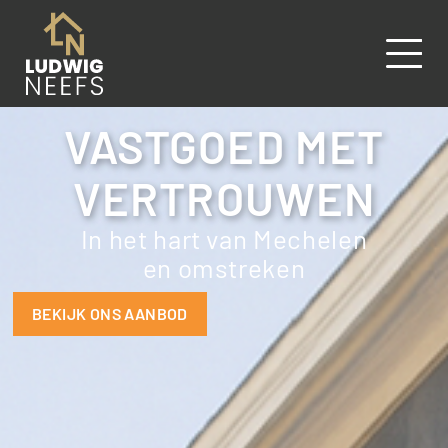
VASTGOED MET
VERTROUWEN
In het hart van Mechelen
en omstreken
BEKIJK ONS AANBOD