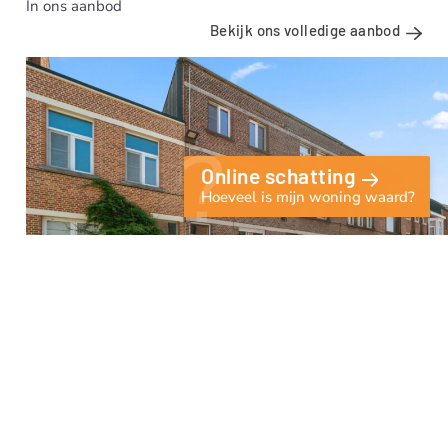
In ons aanbod
Bekijk ons volledige aanbod
Online schatting
Hoeveel is mijn woning waard?
4
1
125 m²
210 m²
Huis in Mechelen
€ 435.000